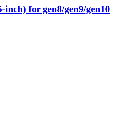
inch) for gen8/gen9/gen10