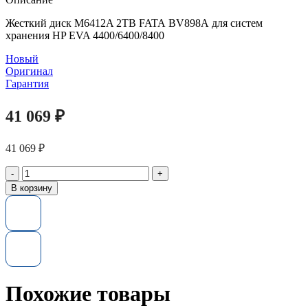
Жесткий диск M6412A 2TB FATA BV898A для систем
хранения HP EVA 4400/6400/8400
Новый
Оригинал
Гарантия
41 069
₽
41 069
₽
Количество
товара
В корзину
Жесткий
диск
HP
BV898A
m6412a
2tb
fata
Похожие товары