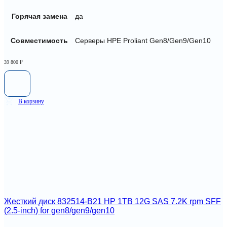
Горячая замена
да
Совместимость
Серверы HPE Proliant Gen8/Gen9/Gen10
39 800
₽
В корзину
Жесткий диск 832514-B21 HP 1TB 12G SAS 7.2K rpm SFF
(2.5-inch) for gen8/gen9/gen10