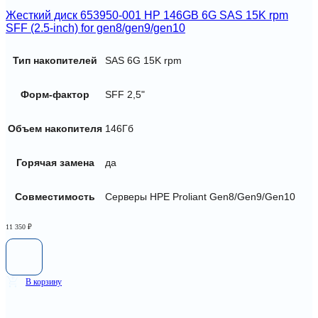
Жесткий диск 653950-001 HP 146GB 6G SAS 15K rpm
SFF (2.5-inch) for gen8/gen9/gen10
Тип накопителей
SAS 6G 15K rpm
Форм-фактор
SFF 2,5"
Объем накопителя
146Гб
Горячая замена
да
Совместимость
Серверы HPE Proliant Gen8/Gen9/Gen10
11 350
₽
В корзину