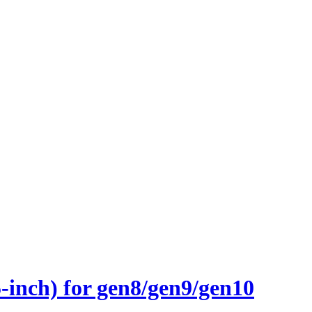
nch) for gen8/gen9/gen10