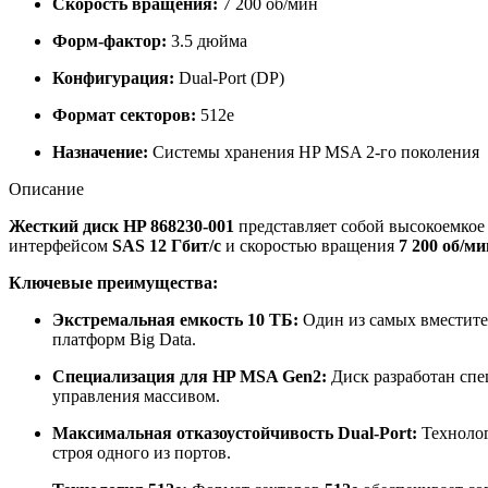
Скорость вращения:
7 200 об/мин
Форм-фактор:
3.5 дюйма
Конфигурация:
Dual-Port (DP)
Формат секторов:
512e
Назначение:
Системы хранения HP MSA 2-го поколения
Описание
Жесткий диск HP 868230-001
представляет собой высокоемкое 
интерфейсом
SAS 12 Гбит/с
и скоростью вращения
7 200 об/ми
Ключевые преимущества:
Экстремальная емкость 10 ТБ:
Один из самых вместите
платформ Big Data.
Специализация для HP MSA Gen2:
Диск разработан спе
управления массивом.
Максимальная отказоустойчивость Dual-Port:
Техноло
строя одного из портов.