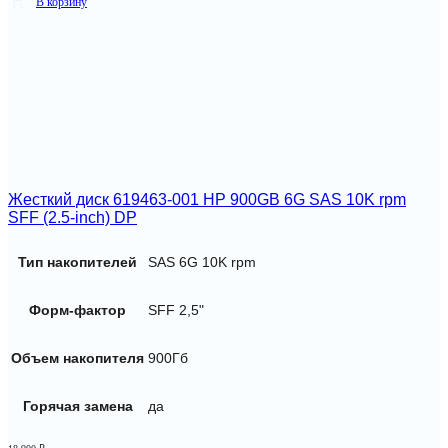
В корзину
Жесткий диск 619463-001 HP 900GB 6G SAS 10K rpm
SFF (2.5-inch) DP
Тип накопителей
SAS 6G 10K rpm
Форм-фактор
SFF 2,5"
Объем накопителя
900Гб
Горячая замена
да