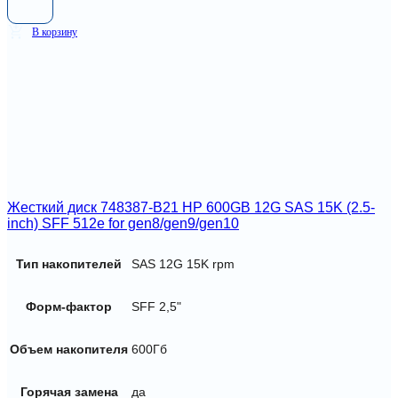
В корзину
Жесткий диск 748387-B21 HP 600GB 12G SAS 15K (2.5-
inch) SFF 512e for gen8/gen9/gen10
Тип накопителей
SAS 12G 15K rpm
Форм-фактор
SFF 2,5"
Объем накопителя
600Гб
Горячая замена
да