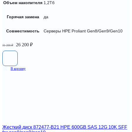
Объем накопителя
1,2Тб
Горячая замена
да
Совместимость
Серверы HPE Proliant Gen8/Gen9/Gen10
Первоначальная
Текущая
26 200
₽
31 200
₽
цена
цена:
составляла
26
31
200 ₽.
200 ₽.
В корзину
Жесткий диск 872477-B21 HPE 600GB SAS 12G 10K SFF