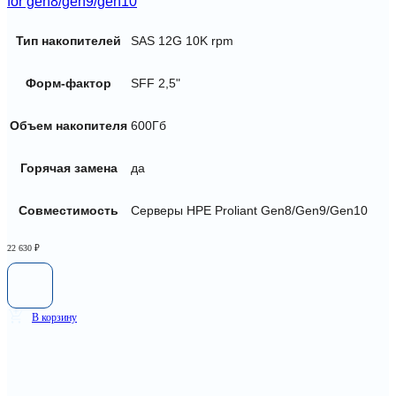
for gen8/gen9/gen10
Тип накопителей
SAS 12G 10K rpm
Форм-фактор
SFF 2,5"
Объем накопителя
600Гб
Горячая замена
да
Совместимость
Серверы HPE Proliant Gen8/Gen9/Gen10
22 630
₽
В корзину