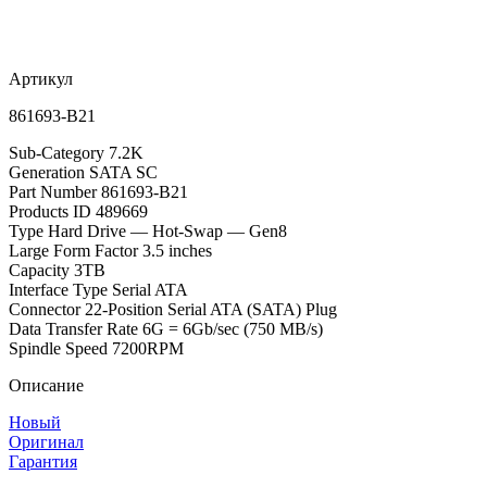
Артикул
861693-B21
Sub-Category 7.2K
Generation SATA SC
Part Number 861693-B21
Products ID 489669
Type Hard Drive — Hot-Swap — Gen8
Large Form Factor 3.5 inches
Capacity 3TB
Interface Type Serial ATA
Connector 22-Position Serial ATA (SATA) Plug
Data Transfer Rate 6G = 6Gb/sec (750 MB/s)
Spindle Speed 7200RPM
Описание
Новый
Оригинал
Гарантия