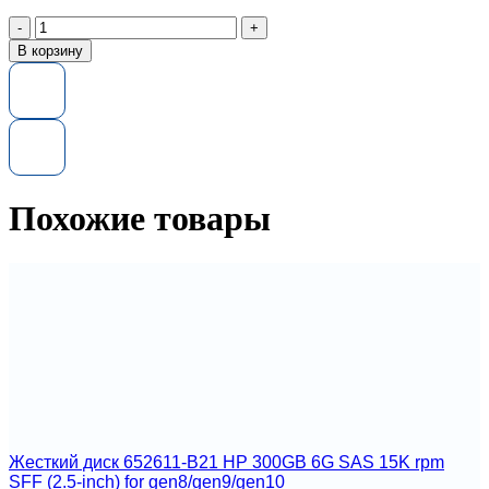
Количество
товара
В корзину
Жесткий
диск
HP
787175-
005
1.8TB
128MB
10KRPM
Похожие товары
SAS
12.0Gb/s
HDD
2.5"
Жесткий диск 652611-B21 HP 300GB 6G SAS 15K rpm
SFF (2.5-inch) for gen8/gen9/gen10