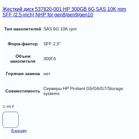
Жесткий диск 537820-001 HP 300GB 6G SAS 10K rpm
SFF (2.5-inch) NHP for gen8/gen9/gen10
Тип накопителей
SAS 6G 10K rpm
Форм-фактор
SFF 2,5"
Объем
300Гб
накопителя
Горячая замена
нет
Серверы HP Proliant G5/G6/G7/Storage
Совместимость
systems
12 466
₽
В корзину