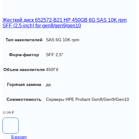
Жесткий диск 652572-B21 HP 450GB 6G SAS 10K rpm
SFF (2.5-inch) for gen8/gen9/gen10
Тип накопителей
SAS 6G 10K rpm
Форм-фактор
SFF 2,5"
Объем накопителя
450Гб
Горячая замена
да
Совместимость
Серверы HPE Proliant Gen8/Gen9/Gen10
13 200
₽
В корзину