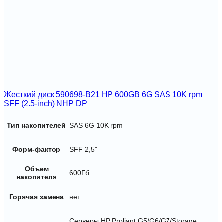
Жесткий диск 590698-B21 HP 600GB 6G SAS 10K rpm
SFF (2.5-inch) NHP DP
Тип накопителей
SAS 6G 10K rpm
Форм-фактор
SFF 2,5"
Объем
600Гб
накопителя
Горячая замена
нет
Серверы HP Proliant G5/G6/G7/Storage