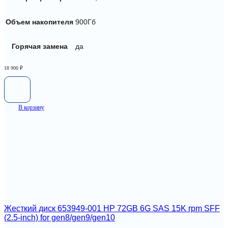
Объем накопителя
900Гб
Горячая замена
да
18 900
₽
В корзину
Жесткий диск 653949-001 HP 72GB 6G SAS 15K rpm SFF
(2.5-inch) for gen8/gen9/gen10