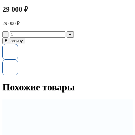
29 000
₽
29 000
₽
Количество
товара
В корзину
Жесткий
диск
HP
601778-
002
2TB
7.2K
3G
Похожие товары
SATA
LFF