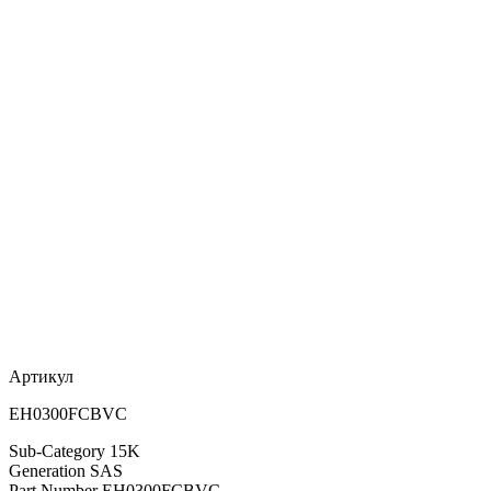
Артикул
EH0300FCBVC
Sub-Category 15K
Generation SAS
Part Number EH0300FCBVC