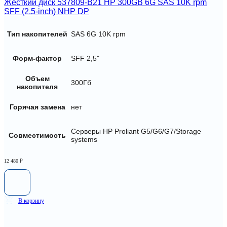
Жесткий диск 537809-B21 HP 300GB 6G SAS 10K rpm
SFF (2.5-inch) NHP DP
Тип накопителей
SAS 6G 10K rpm
Форм-фактор
SFF 2,5"
Объем
300Гб
накопителя
Горячая замена
нет
Серверы HP Proliant G5/G6/G7/Storage
Совместимость
systems
12 480
₽
В корзину