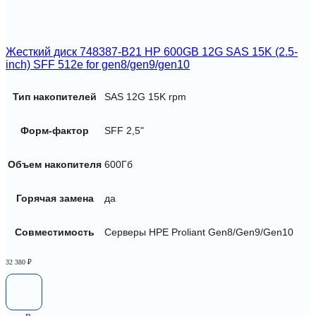
Жесткий диск 748387-B21 HP 600GB 12G SAS 15K (2.5-
inch) SFF 512e for gen8/gen9/gen10
Тип накопителей
SAS 12G 15K rpm
Форм-фактор
SFF 2,5"
Объем накопителя
600Гб
Горячая замена
да
Совместимость
Серверы HPE Proliant Gen8/Gen9/Gen10
32 380
₽