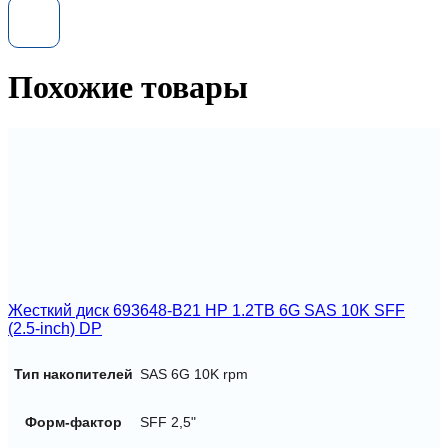
300gb
6G
15K
2.5
Похожие товары
SAS
Жесткий диск 693648-B21 HP 1.2TB 6G SAS 10K SFF
(2.5-inch) DP
Тип накопителей
SAS 6G 10K rpm
Форм-фактор
SFF 2,5"