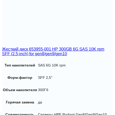
Жесткий диск 653955-001 HP 300GB 6G SAS 10K rpm
SFF (2.5-inch) for gen8/gen9/gen10
Тип накопителей
SAS 6G 10K rpm
Форм-фактор
SFF 2,5"
Объем накопителя
300Гб
Горячая замена
да
Совместимость
Серверы HPE Proliant Gen8/Gen9/Gen10