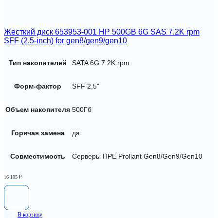
Жесткий диск 653953-001 HP 500GB 6G SAS 7.2K rpm
SFF (2.5-inch) for gen8/gen9/gen10
Тип накопителей
SATA 6G 7.2K rpm
Форм-фактор
SFF 2,5"
Объем накопителя
500Гб
Горячая замена
да
Совместимость
Серверы HPE Proliant Gen8/Gen9/Gen10
16 105
₽
В корзину