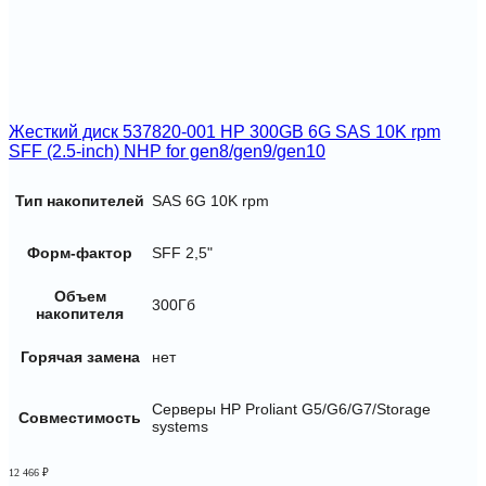
Жесткий диск 537820-001 HP 300GB 6G SAS 10K rpm
SFF (2.5-inch) NHP for gen8/gen9/gen10
Тип накопителей
SAS 6G 10K rpm
Форм-фактор
SFF 2,5"
Объем
300Гб
накопителя
Горячая замена
нет
Серверы HP Proliant G5/G6/G7/Storage
Совместимость
systems
12 466
₽