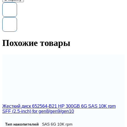
Жесткий
диск
EG0300FBDBR
HP
300GB
6G
10K
2.5
Похожие товары
DP
SAS
Жесткий диск 652564-B21 HP 300GB 6G SAS 10K rpm
SFF (2.5-inch) for gen8/gen9/gen10
Тип накопителей
SAS 6G 10K rpm