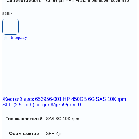
Совместимость
Серверы HPE Proliant Gen8/Gen9/Gen10
9 348
₽
В корзину
Жесткий диск 653956-001 HP 450GB 6G SAS 10K rpm
SFF (2.5-inch) for gen8/gen9/gen10
Тип накопителей
SAS 6G 10K rpm
Форм-фактор
SFF 2,5"