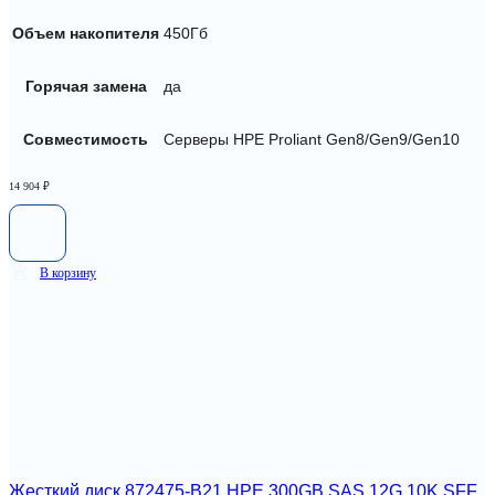
Объем накопителя
450Гб
Горячая замена
да
Совместимость
Серверы HPE Proliant Gen8/Gen9/Gen10
14 904
₽
В корзину
Жесткий диск 872475-B21 HPE 300GB SAS 12G 10K SFF