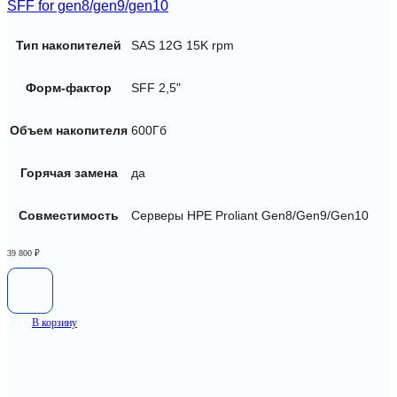
SFF for gen8/gen9/gen10
Тип накопителей
SAS 12G 15K rpm
Форм-фактор
SFF 2,5"
Объем накопителя
600Гб
Горячая замена
да
Совместимость
Серверы HPE Proliant Gen8/Gen9/Gen10
39 800
₽
В корзину