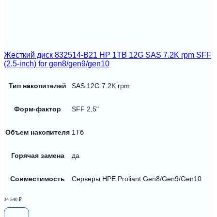
Жесткий диск 832514-B21 HP 1TB 12G SAS 7.2K rpm SFF
(2.5-inch) for gen8/gen9/gen10
Тип накопителей
SAS 12G 7.2K rpm
Форм-фактор
SFF 2,5"
Объем накопителя
1Тб
Горячая замена
да
Совместимость
Серверы HPE Proliant Gen8/Gen9/Gen10
34 540
₽