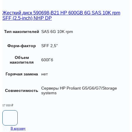
Жесткий диск 590698-B21 HP 600GB 6G SAS 10K rpm
SFF (2.5-inch) NHP DP
Тип накопителей
SAS 6G 10K rpm
Форм-фактор
SFF 2,5"
Объем
600Гб
накопителя
Горячая замена
нет
Серверы HP Proliant G5/G6/G7/Storage
Совместимость
systems
17 010
₽
В корзину