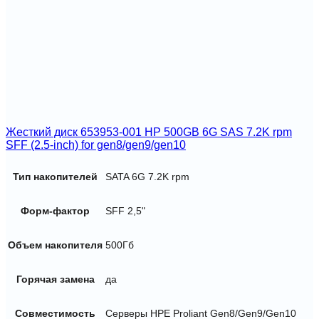
Жесткий диск 653953-001 HP 500GB 6G SAS 7.2K rpm
SFF (2.5-inch) for gen8/gen9/gen10
Тип накопителей
SATA 6G 7.2K rpm
Форм-фактор
SFF 2,5"
Объем накопителя
500Гб
Горячая замена
да
Совместимость
Серверы HPE Proliant Gen8/Gen9/Gen10