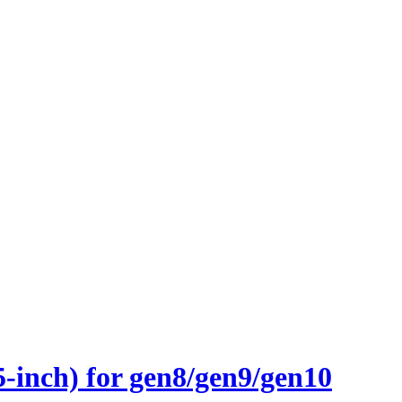
inch) for gen8/gen9/gen10