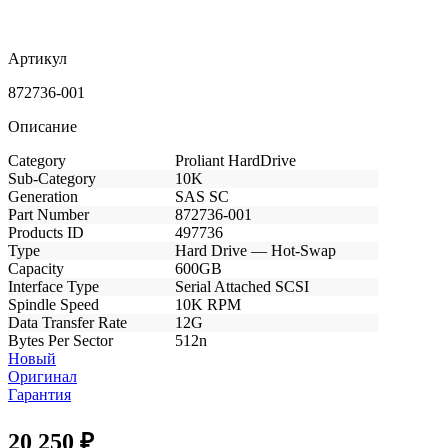
Артикул
872736-001
Описание
Category
Proliant HardDrive
Sub-Category
10K
Generation
SAS SC
Part Number
872736-001
Products ID
497736
Type
Hard Drive — Hot-Swap
Capacity
600GB
Interface Type
Serial Attached SCSI
Spindle Speed
10K RPM
Data Transfer Rate
12G
Bytes Per Sector
512n
Новый
Оригинал
Гарантия
20 250
₽