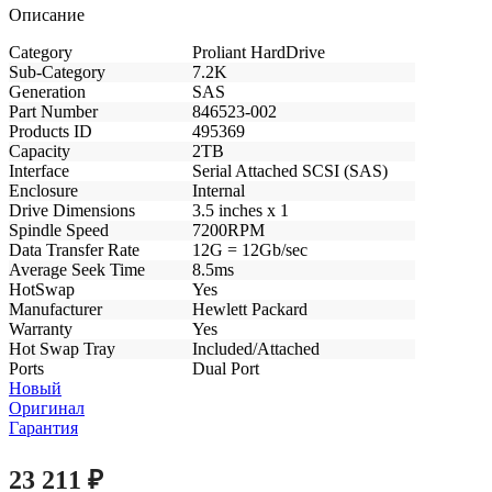
Описание
Category
Proliant HardDrive
Sub-Category
7.2K
Generation
SAS
Part Number
846523-002
Products ID
495369
Capacity
2TB
Interface
Serial Attached SCSI (SAS)
Enclosure
Internal
Drive Dimensions
3.5 inches x 1
Spindle Speed
7200RPM
Data Transfer Rate
12G = 12Gb/sec
Average Seek Time
8.5ms
HotSwap
Yes
Manufacturer
Hewlett Packard
Warranty
Yes
Hot Swap Tray
Included/Attached
Ports
Dual Port
Новый
Оригинал
Гарантия
23 211
₽