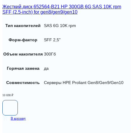
Жесткий диск 652564-B21 HP 300GB 6G SAS 10K rpm
SFF (2.5-inch) for gen8/gen9/gen10
Тип накопителей
SAS 6G 10K rpm
Форм-фактор
SFF 2,5"
Объем накопителя
300Гб
Горячая замена
да
Совместимость
Серверы HPE Proliant Gen8/Gen9/Gen10
10 698
₽
В корзину