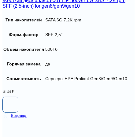
Жесткий диск 653953-001 HP 500GB 6G SAS 7.2K rpm
SFF (2.5-inch) for gen8/gen9/gen10
Тип накопителей
SATA 6G 7.2K rpm
Форм-фактор
SFF 2,5"
Объем накопителя
500Гб
Горячая замена
да
Совместимость
Серверы HPE Proliant Gen8/Gen9/Gen10
16 105
₽
В корзину