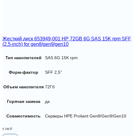
Жесткий диск 653949-001 HP 72GB 6G SAS 15K rpm SFF
(2.5-inch) for gen8/gen9/gen10
Тип накопителей
SAS 6G 15K rpm
Форм-фактор
SFF 2,5"
Объем накопителя
72Гб
Горячая замена
да
Совместимость
Серверы HPE Proliant Gen8/Gen9/Gen10
9 348
₽