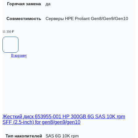
Горячая замена
да
Совместимость
Серверы HPE Proliant Gen8/Gen9/Gen10
11 350
₽
В корзину
Жесткий диск 653955-001 HP 300GB 6G SAS 10K rpm
SFF (2.5-inch) for gen8/gen9/gen10
Тип накопителей
SAS 6G 10K rpm