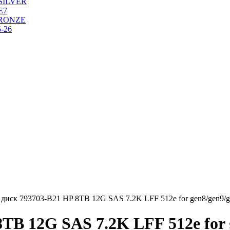
SILVER
Е7
RONZE
-26
диск 793703-B21 HP 8TB 12G SAS 7.2K LFF 512e for gen8/gen9/
TB 12G SAS 7.2K LFF 512e for 