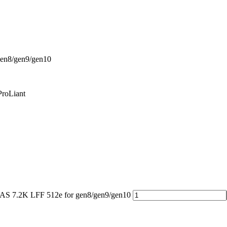
en8/gen9/gen10
ProLiant
S 7.2K LFF 512e for gen8/gen9/gen10