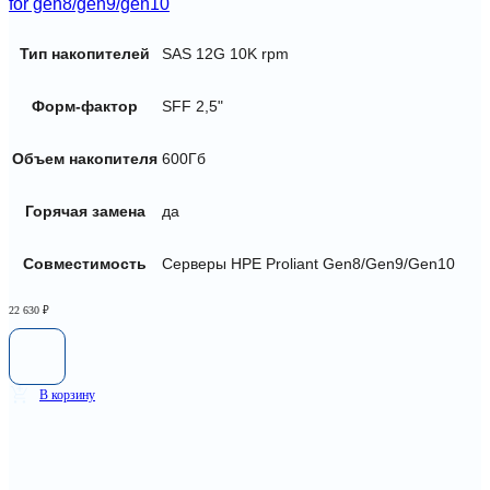
for gen8/gen9/gen10
Тип накопителей
SAS 12G 10K rpm
Форм-фактор
SFF 2,5"
Объем накопителя
600Гб
Горячая замена
да
Совместимость
Серверы HPE Proliant Gen8/Gen9/Gen10
22 630
₽
В корзину