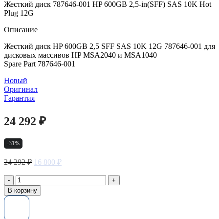
Жесткий диск 787646-001 HP 600GB 2,5-in(SFF) SAS 10K Hot
Plug 12G
Описание
Жесткий диск HP 600GB 2,5 SFF SAS 10K 12G 787646-001 для
дисковых массивов HP MSA2040 и MSA1040
Spare Part 787646-001
Новый
Оригинал
Гарантия
24 292
₽
-31%
Первоначальная
Текущая
24 292
₽
16 800
₽
цена
цена:
составляла
16
Количество
24
товара
800 ₽.
В корзину
Жесткий
292 ₽.
диск
787646-