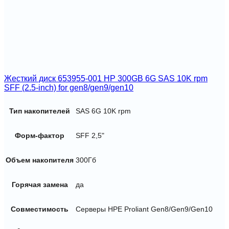
Жесткий диск 653955-001 HP 300GB 6G SAS 10K rpm
SFF (2.5-inch) for gen8/gen9/gen10
Тип накопителей
SAS 6G 10K rpm
Форм-фактор
SFF 2,5"
Объем накопителя
300Гб
Горячая замена
да
Совместимость
Серверы HPE Proliant Gen8/Gen9/Gen10