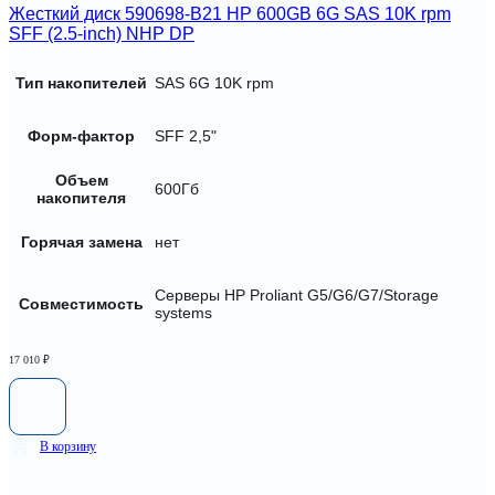
Жесткий диск 590698-B21 HP 600GB 6G SAS 10K rpm
SFF (2.5-inch) NHP DP
Тип накопителей
SAS 6G 10K rpm
Форм-фактор
SFF 2,5"
Объем
600Гб
накопителя
Горячая замена
нет
Серверы HP Proliant G5/G6/G7/Storage
Совместимость
systems
17 010
₽
В корзину