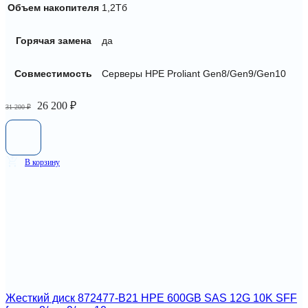
Объем накопителя
1,2Тб
Горячая замена
да
Совместимость
Серверы HPE Proliant Gen8/Gen9/Gen10
Первоначальная
Текущая
26 200
₽
31 200
₽
цена
цена:
составляла
26
31
200 ₽.
200 ₽.
В корзину
Жесткий диск 872477-B21 HPE 600GB SAS 12G 10K SFF