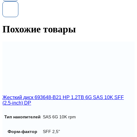
001
HP
600GB
2,5-
in(SFF)
Похожие товары
SAS
10K
Hot
Plug
12G
Жесткий диск 693648-B21 HP 1.2TB 6G SAS 10K SFF
(2.5-inch) DP
Тип накопителей
SAS 6G 10K rpm
Форм-фактор
SFF 2,5"