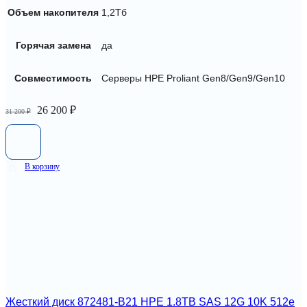
Объем накопителя
1,2Тб
Горячая замена
да
Совместимость
Серверы HPE Proliant Gen8/Gen9/Gen10
Первоначальная
Текущая
26 200
₽
31 200
₽
цена
цена:
составляла
26
31
200 ₽.
200 ₽.
В корзину
Жесткий диск 872481-B21 HPE 1.8TB SAS 12G 10K 512e