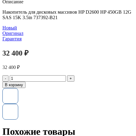
Описание
Накопитель для дисковых массивов HP D2600 HP 450GB 12G
SAS 15K 3.5in 737392-B21
Новый
Оригинал
Гарантия
32 400
₽
32 400
₽
Количество
товара
В корзину
Жесткий
диск
737392-
B21
HP
450GB
12G
SAS
Похожие товары
15K