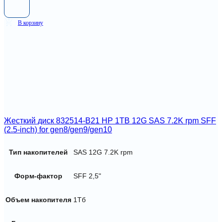
В корзину
Жесткий диск 832514-B21 HP 1TB 12G SAS 7.2K rpm SFF
(2.5-inch) for gen8/gen9/gen10
Тип накопителей
SAS 12G 7.2K rpm
Форм-фактор
SFF 2,5"
Объем накопителя
1Тб