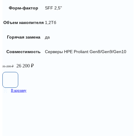
Форм-фактор
SFF 2,5"
Объем накопителя
1,2Тб
Горячая замена
да
Совместимость
Серверы HPE Proliant Gen8/Gen9/Gen10
Первоначальная
Текущая
26 200
₽
31 200
₽
цена
цена:
составляла
26
31
200 ₽.
200 ₽.
В корзину