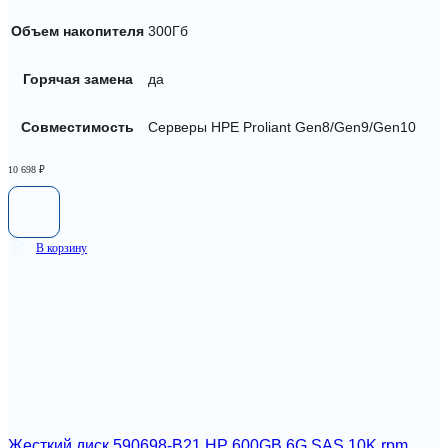
Объем накопителя
300Гб
Горячая замена
да
Совместимость
Серверы HPE Proliant Gen8/Gen9/Gen10
10 698
₽
В корзину
Жесткий диск 590698-B21 HP 600GB 6G SAS 10K rpm