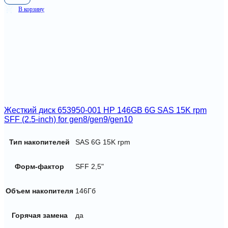
В корзину
Жесткий диск 653950-001 HP 146GB 6G SAS 15K rpm
SFF (2.5-inch) for gen8/gen9/gen10
Тип накопителей
SAS 6G 15K rpm
Форм-фактор
SFF 2,5"
Объем накопителя
146Гб
Горячая замена
да