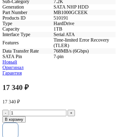
Sub-Category
7.2K
Generation
SATA NHP HDD
Part Number
MB1000GCEEK
Products ID
510191
Type
HardDrive
Capacity
1TB
Interface Type
Serial ATA
Time-limited Error Recovery
Features
(TLER)
Data Transfer Rate
768MB/s (6Gbps)
SATA Pin
7-pin
Новый
Оригинал
Гарантия
17 340
₽
17 340
₽
Количество
товара
В корзину
Жесткий
диск
657739-