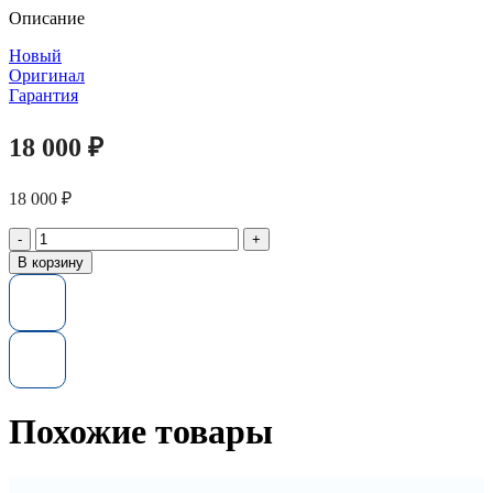
Описание
Новый
Оригинал
Гарантия
18 000
₽
18 000
₽
Количество
товара
В корзину
Жесткий
диск
583717-
001
HP
450GB
6G
15K
Похожие товары
3.5
SAS
P6000