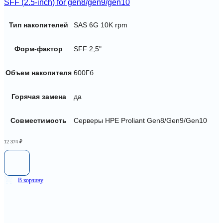
SFF (2.5-inch) for gen8/gen9/gen10
Тип накопителей
SAS 6G 10K rpm
Форм-фактор
SFF 2,5"
Объем накопителя
600Гб
Горячая замена
да
Совместимость
Серверы HPE Proliant Gen8/Gen9/Gen10
12 374
₽
В корзину