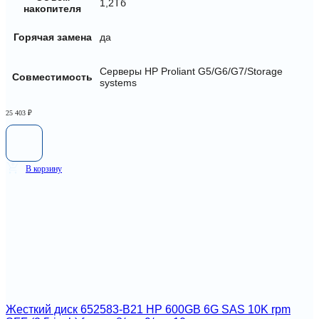
1,2Тб
накопителя
Горячая замена
да
Серверы HP Proliant G5/G6/G7/Storage
Совместимость
systems
25 403
₽
В корзину
Жесткий диск 652583-B21 HP 600GB 6G SAS 10K rpm