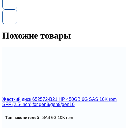
диск
518735-
001
HP
EVA
M6412A
600GB
Похожие товары
10K
Fibre
Channel
HDD
Жесткий диск 652572-B21 HP 450GB 6G SAS 10K rpm
SFF (2.5-inch) for gen8/gen9/gen10
Тип накопителей
SAS 6G 10K rpm