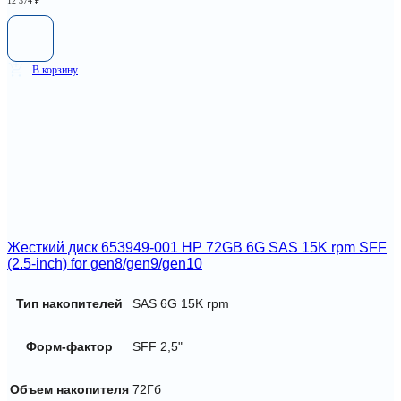
12 374
₽
В корзину
Жесткий диск 653949-001 HP 72GB 6G SAS 15K rpm SFF
(2.5-inch) for gen8/gen9/gen10
Тип накопителей
SAS 6G 15K rpm
Форм-фактор
SFF 2,5"
Объем накопителя
72Гб