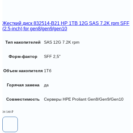
Жесткий диск 832514-B21 HP 1TB 12G SAS 7.2K rpm SFF
(2.5-inch) for gen8/gen9/gen10
Тип накопителей
SAS 12G 7.2K rpm
Форм-фактор
SFF 2,5"
Объем накопителя
1Тб
Горячая замена
да
Совместимость
Серверы HPE Proliant Gen8/Gen9/Gen10
34 540
₽