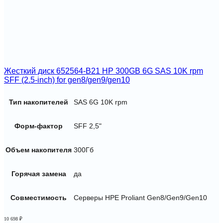
Жесткий диск 652564-B21 HP 300GB 6G SAS 10K rpm
SFF (2.5-inch) for gen8/gen9/gen10
Тип накопителей
SAS 6G 10K rpm
Форм-фактор
SFF 2,5"
Объем накопителя
300Гб
Горячая замена
да
Совместимость
Серверы HPE Proliant Gen8/Gen9/Gen10
10 698
₽