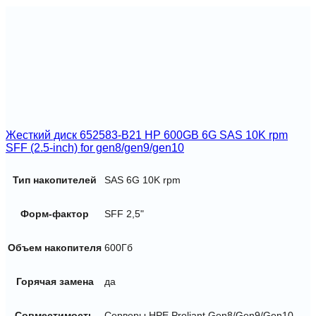
2.5-
inHDD
Hot
Plug
Жесткий диск 652583-B21 HP 600GB 6G SAS 10K rpm
SFF (2.5-inch) for gen8/gen9/gen10
Тип накопителей
SAS 6G 10K rpm
Форм-фактор
SFF 2,5"
Объем накопителя
600Гб
Горячая замена
да
Совместимость
Серверы HPE Proliant Gen8/Gen9/Gen10