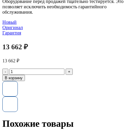
Оборудование перед продажей тщательно тестируется. Это
позволяет исключить необходимость гарантийного
обслуживания.
Новый
Оригинал
Гарантия
13 662
₽
13 662
₽
Количество
товара
В корзину
Жесткий
диск
400-
24171
Dell
300GB
SAS
6Gbps
Похожие товары
15k
SFF