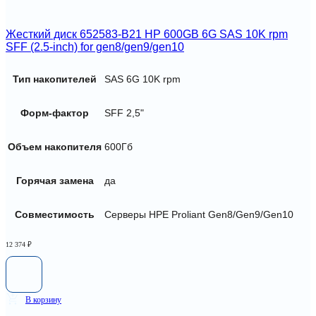
Жесткий диск 652583-B21 HP 600GB 6G SAS 10K rpm
SFF (2.5-inch) for gen8/gen9/gen10
Тип накопителей
SAS 6G 10K rpm
Форм-фактор
SFF 2,5"
Объем накопителя
600Гб
Горячая замена
да
Совместимость
Серверы HPE Proliant Gen8/Gen9/Gen10
12 374
₽
В корзину