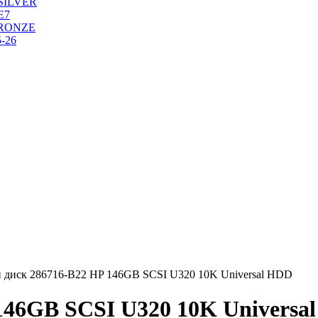
SILVER
Е7
RONZE
-26
 диск 286716-B22 HP 146GB SCSI U320 10K Universal HDD
146GB SCSI U320 10K Universa