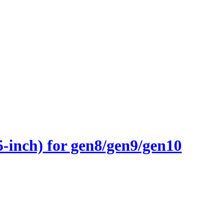
inch) for gen8/gen9/gen10