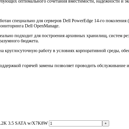
требующих оптимального сочетания вместимости, надежности и э
ботан специально для серверов Dell PowerEdge 14-го поколения (
ониторинга Dell OpenManage.
еально подходит для построения архивных хранилищ, систем рез
разумного бюджета.
на круглосуточную работу в условиях корпоративной среды, об
оддержкой горячей замены позволяет проводить обслуживание и
 7.2K 3.5 SATA w/X7K8W