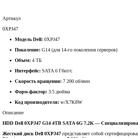
Артикул
0XPJ47
Модель Dell:
0XPJ47
Поколение:
G14 (для 14-го поколения серверов)
Объем:
4 ТБ
Интерфейс:
SATA 6 Гбит/с
Скорость вращения:
7 200 об/мин
Форм-фактор:
3.5 дюйма
Код производителя:
w/X7K8W
Описание
HDD Dell 0XPJ47 G14 4TB SATA 6G 7.2K — Специализирован
Жесткий диск Dell 0XPJ47
представляет собой сертифицирова