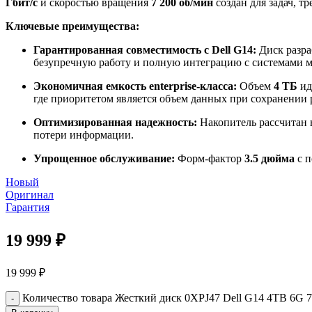
Гбит/с
и скоростью вращения
7 200 об/мин
создан для задач, 
Ключевые преимущества:
Гарантированная совместимость с Dell G14:
Диск разра
безупречную работу и полную интеграцию с системами м
Экономичная емкость enterprise-класса:
Объем
4 ТБ
ид
где приоритетом является объем данных при сохранении 
Оптимизированная надежность:
Накопитель рассчитан 
потери информации.
Упрощенное обслуживание:
Форм-фактор
3.5 дюйма
с п
Новый
Оригинал
Гарантия
19 999
₽
19 999
₽
Количество товара Жесткий диск 0XPJ47 Dell G14 4TB 6G