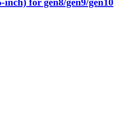
inch) for gen8/gen9/gen10