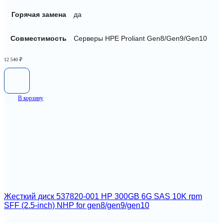
Горячая замена
да
Совместимость
Серверы HPE Proliant Gen8/Gen9/Gen10
12 540
₽
В корзину
Жесткий диск 537820-001 HP 300GB 6G SAS 10K rpm
SFF (2.5-inch) NHP for gen8/gen9/gen10