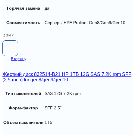
Горячая замена
да
Совместимость
Серверы HPE Proliant Gen8/Gen9/Gen10
12 540
₽
В корзину
Жесткий диск 832514-B21 HP 1TB 12G SAS 7.2K rpm SFF
(2.5-inch) for gen8/gen9/gen10
Тип накопителей
SAS 12G 7.2K rpm
Форм-фактор
SFF 2,5"
Объем накопителя
1Тб