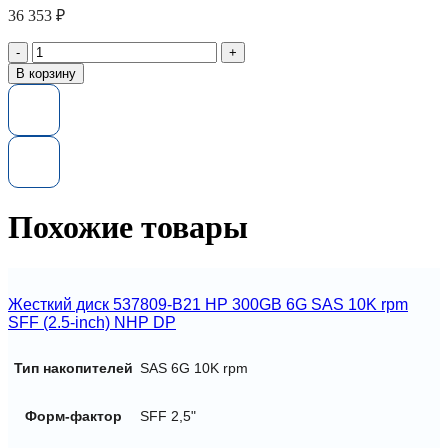
36 353
₽
Количество
товара
В корзину
Твердотельный
диск
691852-
B21
HP
100GB
3.5-
inch(LFF)
Похожие товары
SATA
6G
SSD
for
gen8/gen9/gen10
Жесткий диск 537809-B21 HP 300GB 6G SAS 10K rpm
SFF (2.5-inch) NHP DP
Тип накопителей
SAS 6G 10K rpm
Форм-фактор
SFF 2,5"