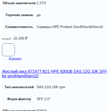
Объем накопителя
1,2Тб
Горячая замена
да
Совместимость
Серверы HPE Proliant Gen8/Gen9/Gen10
Первоначальная
Текущая
26 200
₽
31 200
₽
цена
цена:
составляла
26
31
200 ₽.
200 ₽.
В корзину
Жесткий диск 872477-B21 HPE 600GB SAS 12G 10K SFF
for gen8/gen9/gen10
Тип накопителей
SAS 12G 10K rpm
Форм-фактор
SFF 2,5"
Объем накопителя
600Гб