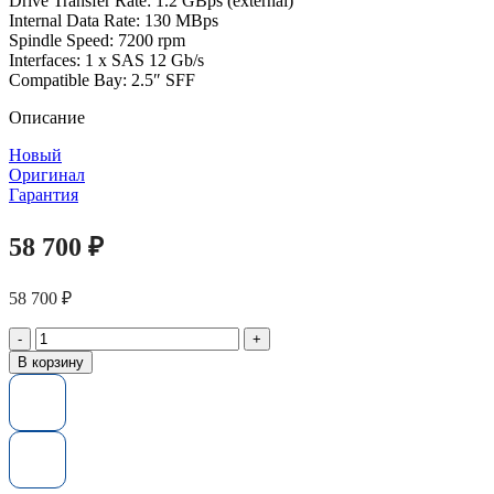
Drive Transfer Rate: 1.2 GBps (external)
Internal Data Rate: 130 MBps
Spindle Speed: 7200 rpm
Interfaces: 1 x SAS 12 Gb/s
Compatible Bay: 2.5″ SFF
Описание
Новый
Оригинал
Гарантия
58 700
₽
58 700
₽
Количество
товара
В корзину
Серверный
жесткий
диск
HPE
P30575-
001