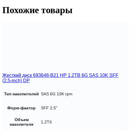
2TB
SAS
Похожие товары
12G
Business
Critical
7.2K
SFF
BC
Жесткий диск 693648-B21 HP 1.2TB 6G SAS 10K SFF
(2.5-inch) DP
Тип накопителей
SAS 6G 10K rpm
Форм-фактор
SFF 2,5"
Объем
1,2Тб
накопителя