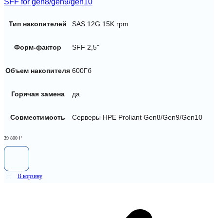
SFF for gen8/gen9/gen10
Тип накопителей
SAS 12G 15K rpm
Форм-фактор
SFF 2,5"
Объем накопителя
600Гб
Горячая замена
да
Совместимость
Серверы HPE Proliant Gen8/Gen9/Gen10
39 800
₽
В корзину