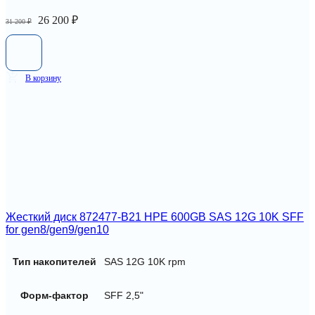
Первоначальная
Текущая
26 200
₽
31 200
₽
цена
цена:
составляла
26
31
200 ₽.
200 ₽.
В корзину
Жесткий диск 872477-B21 HPE 600GB SAS 12G 10K SFF
for gen8/gen9/gen10
Тип накопителей
SAS 12G 10K rpm
Форм-фактор
SFF 2,5"