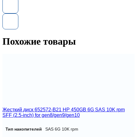
жесткий
диск
HP
872329-
001
1TB
6G
Похожие товары
7.2K
3.5
LFF
NHP
SATA
Жесткий диск 652572-B21 HP 450GB 6G SAS 10K rpm
SFF (2.5-inch) for gen8/gen9/gen10
Тип накопителей
SAS 6G 10K rpm