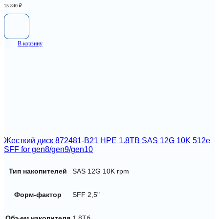
15 840
₽
В корзину
Жесткий диск 872481-B21 HPE 1.8TB SAS 12G 10K 512e
SFF for gen8/gen9/gen10
Тип накопителей
SAS 12G 10K rpm
Форм-фактор
SFF 2,5"
Объем накопителя
1,8Тб