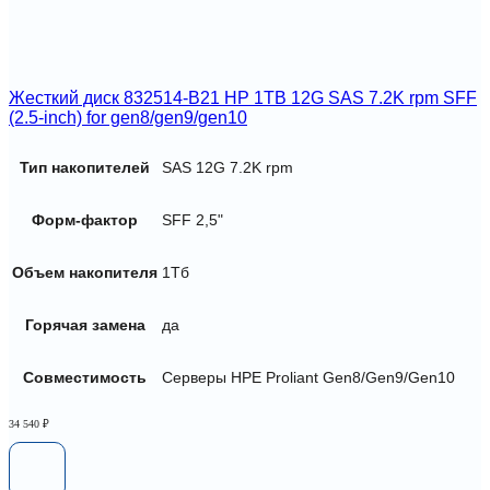
Жесткий диск 832514-B21 HP 1TB 12G SAS 7.2K rpm SFF
(2.5-inch) for gen8/gen9/gen10
Тип накопителей
SAS 12G 7.2K rpm
Форм-фактор
SFF 2,5"
Объем накопителя
1Тб
Горячая замена
да
Совместимость
Серверы HPE Proliant Gen8/Gen9/Gen10
34 540
₽