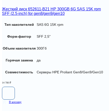
Жесткий диск 652611-B21 HP 300GB 6G SAS 15K rpm
SFF (2.5-inch) for gen8/gen9/gen10
Тип накопителей
SAS 6G 15K rpm
Форм-фактор
SFF 2,5"
Объем накопителя
300Гб
Горячая замена
да
Совместимость
Серверы HPE Proliant Gen8/Gen9/Gen10
14 780
₽
В корзину