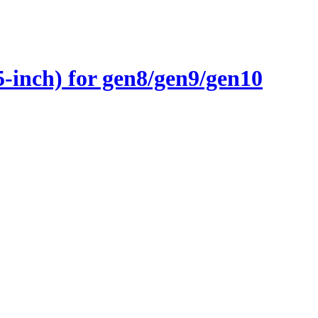
inch) for gen8/gen9/gen10