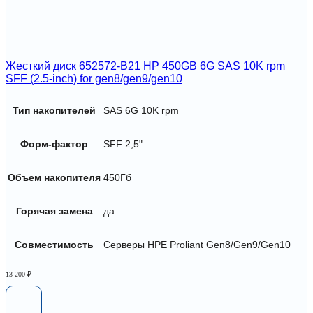
Жесткий диск 652572-B21 HP 450GB 6G SAS 10K rpm
SFF (2.5-inch) for gen8/gen9/gen10
Тип накопителей
SAS 6G 10K rpm
Форм-фактор
SFF 2,5"
Объем накопителя
450Гб
Горячая замена
да
Совместимость
Серверы HPE Proliant Gen8/Gen9/Gen10
13 200
₽