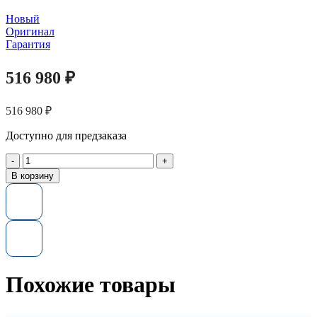
Новый
Оригинал
Гарантия
516 980
₽
516 980
₽
Доступно для предзаказа
Количество
товара
В корзину
Серверный
SSD
диск
HUAWEI
02355PXR
7.68TB
SAS
для
Похожие товары
Oceanstor
Dorado