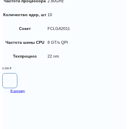
Частота процессора
2.80GHz
Количество ядер, шт
10
Сокет
FCLGA2011
Частота шины CPU
8 GT/s QPI
Техпроцесс
22 nm
8 999
₽
В корзину