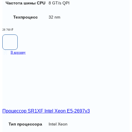
Частота шины CPU
8 GT/s QPI
Техпроцесс
32 nm
28 760
₽
В корзину
Процессор SR1XF Intel Xeon E5-2697v3
Тип процессора
Intel Xeon