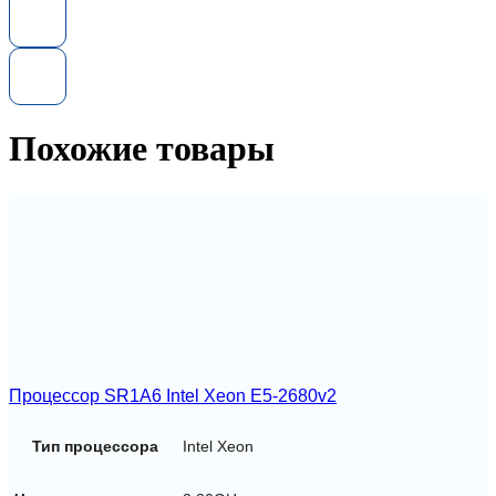
процессор
Intel
Xeon
E5-
2690V4
2.4GHz
14
Похожие товары
Core
(SR2N2)
Процессор SR1A6 Intel Xeon E5-2680v2
Тип процессора
Intel Xeon