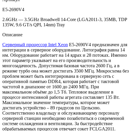
E5-2690V4
2.6GHz — 3.5GHz Broadwell 14-Core (LGA2011-3, 35MB, TDP
135W, 9.6 GT/s QPI, 14nm) Tray
Описание
Серверный процессор Intel Xeon
E5-2690V4 предназначен для
интеграции в серверное оборудование. Литография равна 14
нм. Оборудование работает на 14 ядрах и 28 потоках. Именно
этот параметр указывает на его производительность и
многозадачность. Допустимая базовая частота 2600 Гц, а в
режиме турбо она может достигать 3500 МГц. Микросхема без
проблем может быть интегрирована в серверную сеть с
оперативной памятью DDR4, которая работает с тактовой
частотой в диапазоне от 1600 до 2400 МГц. При
максимальном объёме до 1,5 Тб. Тепловое выделение в
процессе интенсивной работы агрегата составляет 135 Вт.
Максимальное значение температуры, которое может
достигать устройство – 89 градусов по Цельсию.
Соответственно владельцу и обслуживающему персоналу
серверной станции необходимо позаботиться о современной
системе охлаждения и вентиляции. За быстродействие
обрабатываемых процессов отвечает сокет FCLGA2011.