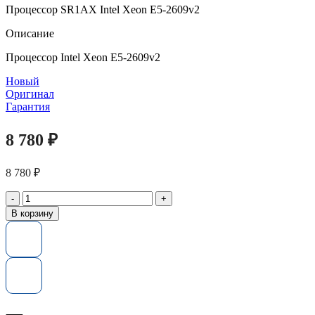
Процессор SR1AX Intel Xeon E5-2609v2
Описание
Процессор Intel Xeon E5-2609v2
Новый
Оригинал
Гарантия
8 780
₽
8 780
₽
Количество
товара
В корзину
Процессор
SR1AX
Intel
Xeon
E5-
2609v2