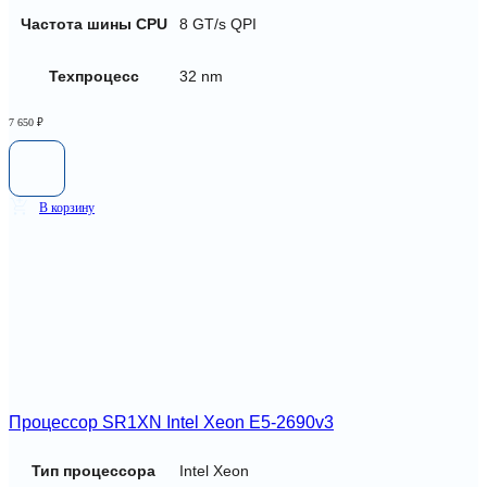
Частота шины CPU
8 GT/s QPI
Техпроцесс
32 nm
7 650
₽
В корзину
Процессор SR1XN Intel Xeon E5-2690v3
Тип процессора
Intel Xeon