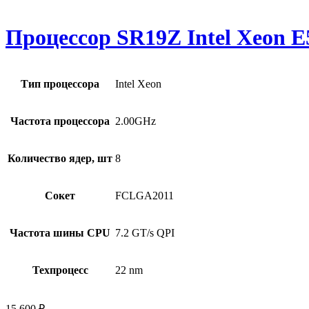
Процессор SR19Z Intel Xeon E
Тип процессора
Intel Xeon
Частота процессора
2.00GHz
Количество ядер, шт
8
Сокет
FCLGA2011
Частота шины CPU
7.2 GT/s QPI
Техпроцесс
22 nm
15 600
₽