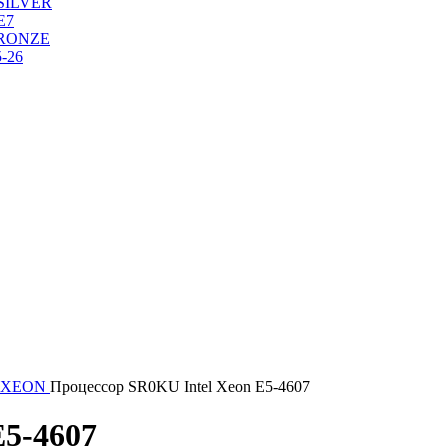
SILVER
Е7
RONZE
-26
 XEON
Процессор SR0KU Intel Xeon E5-4607
E5-4607