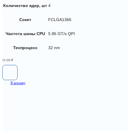
Количество ядер, шт
4
Сокет
FCLGA1366
Частота шины CPU
5.86 GT/s QPI
Техпроцесс
32 nm
13 225
₽
В корзину