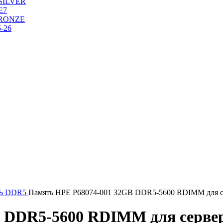
SILVER
Е7
RONZE
-26
Ь DDR5
Память HPE P68074-001 32GB DDR5-5600 RDIMM для с
 DDR5-5600 RDIMM для сервер