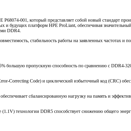
 P68074-001, который представляет собой новый стандарт прои
х и будущих платформ HPE ProLiant, обеспечивая значительны
ями DDR4.
овместимость, стабильность работы на заявленных частотах и 
75% большую пропускную способность по сравнению с DDR4-320
Error-Correcting Code) и циклический избыточный код (CRC) об
обеспечивает сбалансированную нагрузку на память и эффекти
(1.1V) технологии DDR5 способствует снижению общего энерго