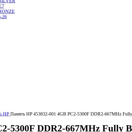
SILVER
Е7
RONZE
-26
Ь НР
Память HP 453832-001 4GB PC2-5300F DDR2-667MHz Fully 
C2-5300F DDR2-667MHz Fully 