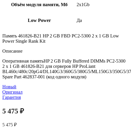
Объём модуля памяти, Мб
2x1Gb
Low Power
Да
Память 461826-B21 HP 2 GB FBD PC2-5300 2 x 1 GB Low
Power Single Rank Kit
Описание
Оперативная памятьHP 2 GB Fully Buffered DIMMs PC2-5300
2 x 1 GB 461826-B21 для серверов HP ProLiant
BL460c/480c/20pG4/DL140G3/360G5/380G5/ML150G3/350G5/3
Spare Part 462837-001 (код одного модуля)
Новый
Оригинал
Гарантия
5 475
₽
5 475
₽