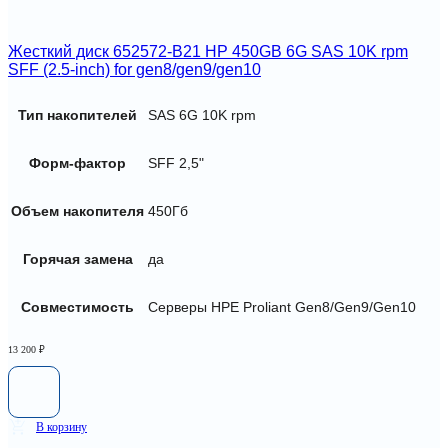
Жесткий диск 652572-B21 HP 450GB 6G SAS 10K rpm
SFF (2.5-inch) for gen8/gen9/gen10
Тип накопителей
SAS 6G 10K rpm
Форм-фактор
SFF 2,5"
Объем накопителя
450Гб
Горячая замена
да
Совместимость
Серверы HPE Proliant Gen8/Gen9/Gen10
13 200
₽
В корзину