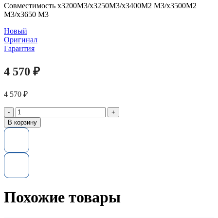
Совместимость x3200M3/x3250M3/x3400M2 M3/x3500M2
M3/x3650 M3
Новый
Оригинал
Гарантия
4 570
₽
4 570
₽
Количество
товара
В корзину
Память
44T1569
IBM
2GB
(1x2GB)
PC3-
10600
ECC
Похожие товары
DDR3
1333MHz
Dual