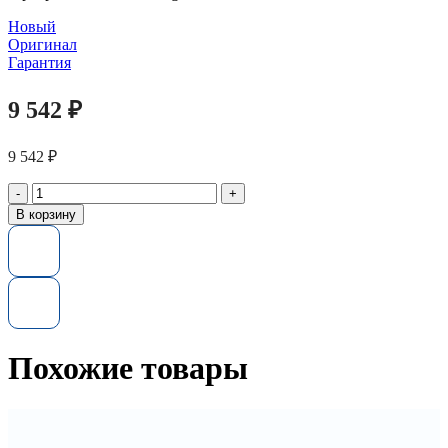
Новый
Оригинал
Гарантия
9 542
₽
9 542
₽
Количество
товара
В корзину
Память
370-
ABGJ
Dell
8GB
(1x8GB)
RDIMM
Single
Похожие товары
Rank
1866MHz