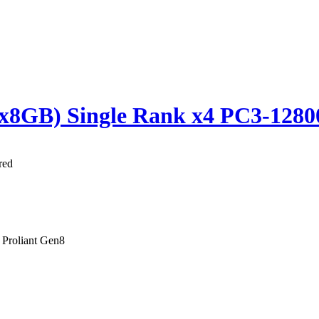
x8GB) Single Rank x4 PC3-1280
red
Proliant Gen8