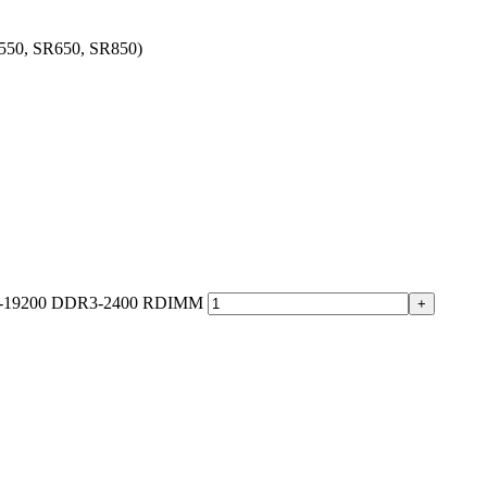
550, SR650, SR850)
C4-19200 DDR3-2400 RDIMM