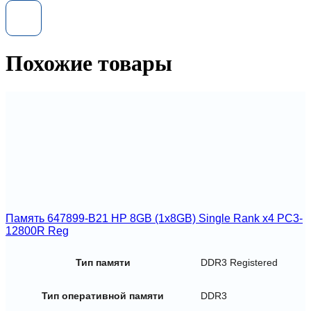
Kingston
KVR16LR11D4/16
DDR3L
1600MHz
ECC
Похожие товары
REG
CL11
Память 647899-B21 HP 8GB (1x8GB) Single Rank x4 PC3-
12800R Reg
Тип памяти
DDR3 Registered
Тип оперативной памяти
DDR3