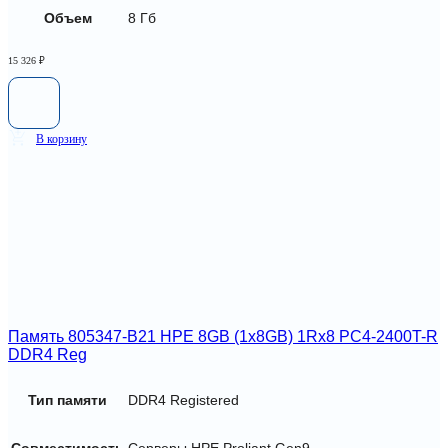
Объем
8 Гб
15 326
₽
В корзину
Память 805347-B21 HPE 8GB (1x8GB) 1Rx8 PC4-2400T-R
DDR4 Reg
Тип памяти
DDR4 Registered
Совместимость
Серверы HPE Proliant Gen9