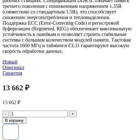
рабочих станциях. Спецификация DDR3L означает память
третьего поколения с пониженным напряжением 1.35В
(совместимо со стандартным 1.5В), что способствует
снижению энергопотребления и тепловыделения.
Поддержка ECC (Error-Correcting Code) и регистровой
буферизации (Registered, REG) обеспечивает максимальную
устойчивость к ошибкам и позволяет строить стабильные
системы с большим количеством модулей памяти. Тактовая
частота 1600 МГц и тайминги CL11 гарантируют высокую
скорость обработки данных.
Новый
Оригинал
Гарантия
13 662
₽
13 662
₽
Количество
товара
В корзину
Модуль
памяти
16Gb