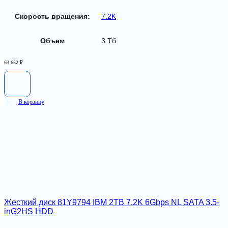
Скорость вращения:
7.2K
Объем
3 Тб
63 652
₽
В корзину
Жесткий диск 81Y9794 IBM 2TB 7.2K 6Gbps NL SATA 3.5-
inG2HS HDD