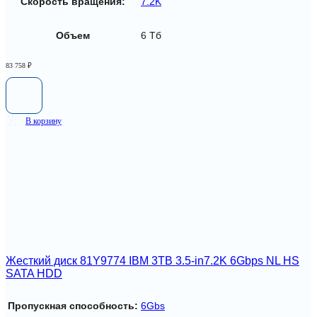
Скорость вращения:
7.2K
Объем
6 Тб
83 758
₽
В корзину
Жесткий диск 81Y9774 IBM 3TB 3.5-in7.2K 6Gbps NL HS
SATA HDD
Пропускная способность:
6Gbs