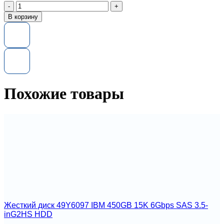
Количество
товара
В корзину
Материнская
плата
68Y8179
IBM
для
Blade
center
HS22
Похожие товары
Жесткий диск 49Y6097 IBM 450GB 15K 6Gbps SAS 3.5-
inG2HS HDD