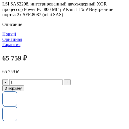
LSI SAS2208, интегрированный двухъядерный XOR
процессор Power PC 800 МГц ✔Кэш 1 Гб ✔Внутренние
порты: 2x SFF-8087 (mini SAS)
Описание
Новый
Оригинал
Гарантия
65 759
₽
65 759
₽
Количество
товара
В корзину
Контроллер
LSI
MegaRAID
SAS
9265-
8I