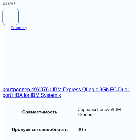
139 670
₽
В корзину
Контроллер 49Y3761 IBM Express QLogic 8Gb FC Dual-
port HBA for IBM System x
Серверы Lenovo/IBM
Совместимость
xSeries
Пропускная способность
8Gb