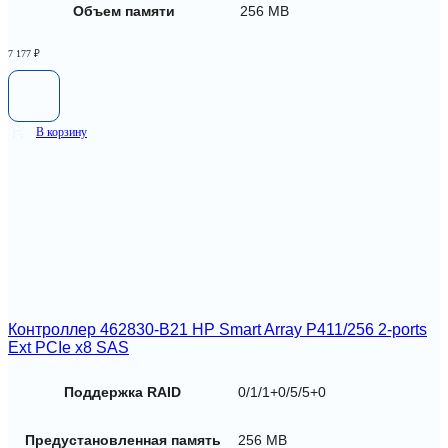
Объем памяти
256 MB
7 177
₽
В корзину
Контроллер 462830-B21 HP Smart Array P411/256 2-ports
Ext PCIe x8 SAS
Поддержка RAID
0/1/1+0/5/5+0
Предустановленная память
256 MB