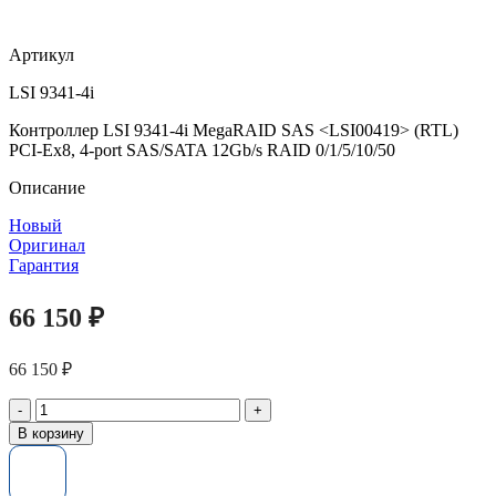
Артикул
LSI 9341-4i
Контроллер LSI 9341-4i MegaRAID SAS <LSI00419> (RTL)
PCI-Ex8, 4-port SAS/SATA 12Gb/s RAID 0/1/5/10/50
Описание
Новый
Оригинал
Гарантия
66 150
₽
66 150
₽
Количество
товара
В корзину
Контроллер
LSI
9341-