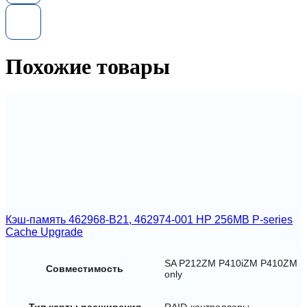
4i
MegaRAID
SAS
PCI-
Ex8,
Похожие товары
4-
port
SAS/SATA
12Gb/s
RAID
0/1/5/10/50
Кэш-память 462968-B21, 462974-001 HP 256MB P-series
Cache Upgrade
SA P212ZM P410iZM P410ZM
Совместимость
only