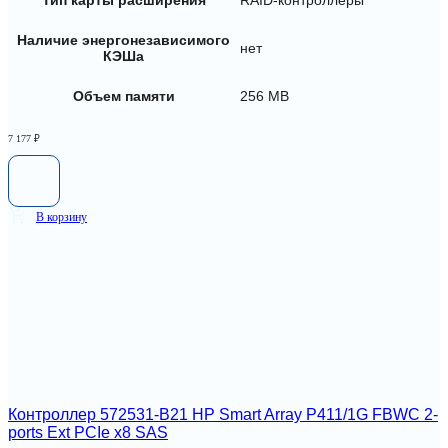
Тип карты расширения
RAID-контроллеры
Наличие энергонезависимого
нет
КЭШа
Объем памяти
256 MB
7 177
₽
В корзину
Контроллер 572531-B21 HP Smart Array P411/1G FBWC 2-
ports Ext PCIe x8 SAS