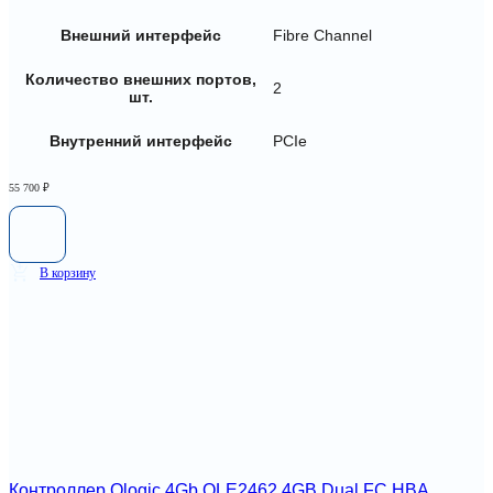
Внешний интерфейс
Fibre Channel
Количество внешних портов,
2
шт.
Внутренний интерфейс
PCIe
55 700
₽
В корзину
Контроллер Qlogic 4Gb QLE2462 4GB Dual FC HBA