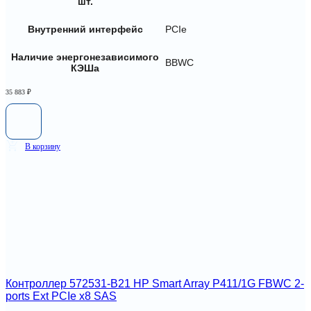
шт.
Внутренний интерфейс
PCIe
Наличие энергонезависимого
BBWC
КЭШа
35 883
₽
В корзину
Контроллер 572531-B21 HP Smart Array P411/1G FBWC 2-
ports Ext PCIe x8 SAS