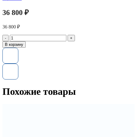
36 800
₽
36 800
₽
Количество
товара
В корзину
Контроллер
LSI
9300-
8E
SGL
12Gb/s
HBA
8e-
Похожие товары
ports