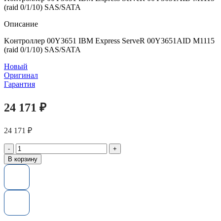
(raid 0/1/10) SAS/SATA
Описание
Kонтроллер 00Y3651 IBM Express ServeR 00Y3651AID M1115
(raid 0/1/10) SAS/SATA
Новый
Оригинал
Гарантия
24 171
₽
24 171
₽
Количество
товара
В корзину
Kонтроллер
00Y3651
IBM
Express
ServeR
00Y3651AID
M1115