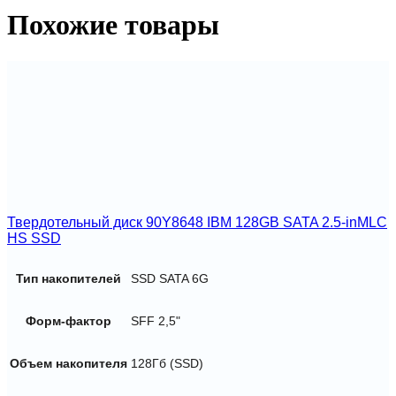
(raid
Похожие товары
0/1/10)
SAS/SATA
Твердотельный диск 90Y8648 IBM 128GB SATA 2.5-inMLC
HS SSD
Тип накопителей
SSD SATA 6G
Форм-фактор
SFF 2,5"
Объем накопителя
128Гб (SSD)