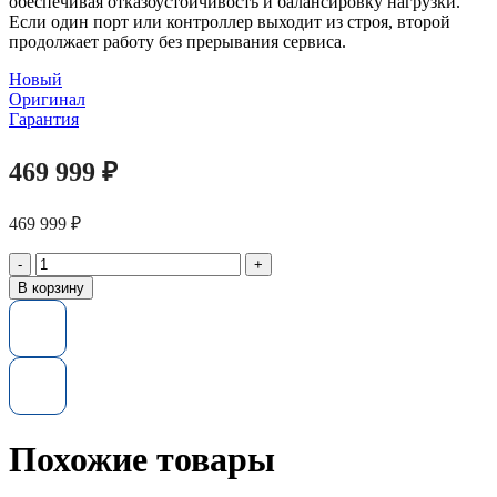
обеспечивая отказоустойчивость и балансировку нагрузки.
Если один порт или контроллер выходит из строя, второй
продолжает работу без прерывания сервиса.
Новый
Оригинал
Гарантия
469 999
₽
469 999
₽
Количество
товара
В корзину
Диск
SSD
Samsung
MZILG15THBLA
PM1653
15.36TB
SAS
24G
Похожие товары
NAND