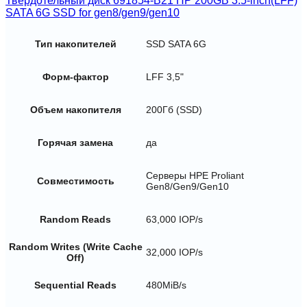
Твердотельный диск 691854-B21 HP 200GB 3.5-inch(LFF)
SATA 6G SSD for gen8/gen9/gen10
Тип накопителей
SSD SATA 6G
Форм-фактор
LFF 3,5"
Объем накопителя
200Гб (SSD)
Горячая замена
да
Серверы HPE Proliant
Совместимость
Gen8/Gen9/Gen10
Random Reads
63,000 IOP/s
Random Writes (Write Cache
32,000 IOP/s
Off)
Sequential Reads
480MiB/s