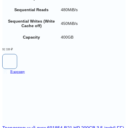
Sequential Reads
480MiB/s
Sequential Writes (Write
450MiB/s
Cache off)
Capacity
400GB
92 339
₽
В корзину