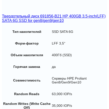
Твердотельный диск 691856-B21 HP 400GB 3.5-inch(LFF)
SATA 6G SSD for gen8/gen9/gen10
Тип накопителей
SSD SATA 6G
Форм-фактор
LFF 3,5"
Объем накопителя
400Гб (SSD)
Горячая замена
да
Серверы HPE Proliant
Совместимость
Gen8/Gen9/Gen10
Random Reads
63,000 IOP/s
Random Writes (Write Cache
35,000 IOP/s
Off)