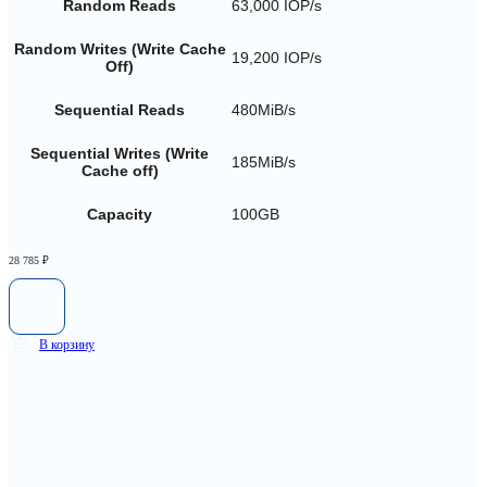
Random Reads
63,000 IOP/s
Random Writes (Write Cache
19,200 IOP/s
Off)
Sequential Reads
480MiB/s
Sequential Writes (Write
185MiB/s
Cache off)
Capacity
100GB
28 785
₽
В корзину