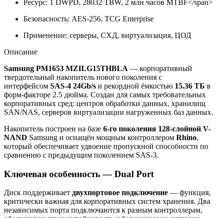
Ресурс: 1 DWPD, 28032 TBW, 2 млн часов MTBF</span>
Безопасность: AES-256, TCG Enterprise
Применение: серверы, СХД, виртуализация, ЦОД
Описание
Samsung PM1653 MZILG15THBLA
— корпоративный
твердотельный накопитель нового поколения с
интерфейсом
SAS-4 24Gb/s
и рекордной ёмкостью
15.36 ТБ
в
форм-факторе 2.5 дюйма. Создан для самых требовательных
корпоративных сред: центров обработки данных, хранилищ
SAN/NAS, серверов виртуализации нагруженных баз данных.
Накопитель построен на базе
6-го поколения 128-слойной V-
NAND
Samsung и оснащён мощным контроллером
Rhino
,
который обеспечивает удвоение пропускной способности по
сравнению с предыдущим поколением SAS-3.
Ключевая особенность — Dual Port
Диск поддерживает
двухпортовое подключение
— функция,
критически важная для корпоративных систем хранения. Два
независимых порта подключаются к разным контроллерам,