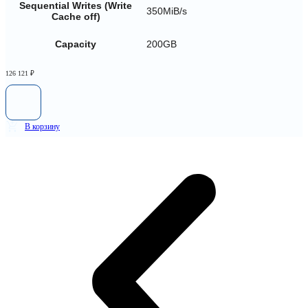
Sequential Writes (Write
350MiB/s
Cache off)
Capacity
200GB
126 121
₽
В корзину