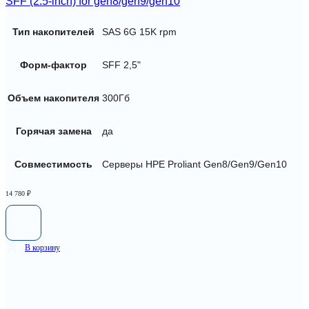
SFF (2.5-inch) for gen8/gen9/gen10
Тип накопителей
SAS 6G 15K rpm
Форм-фактор
SFF 2,5"
Объем накопителя
300Гб
Горячая замена
да
Совместимость
Серверы HPE Proliant Gen8/Gen9/Gen10
14 780
₽
В корзину