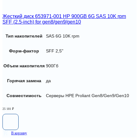
Жесткий диск 653971-001 HP 900GB 6G SAS 10K rpm
SFF (2.5-inch) for gen8/gen9/gen10
Тип накопителей
SAS 6G 10K rpm
Форм-фактор
SFF 2,5"
Объем накопителя
900Гб
Горячая замена
да
Совместимость
Серверы HPE Proliant Gen8/Gen9/Gen10
25 181
₽
В корзину