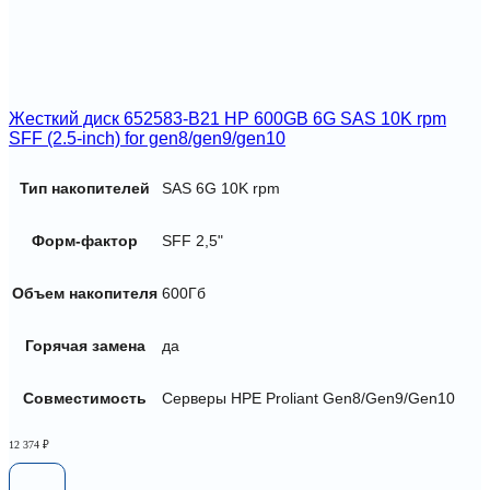
Жесткий диск 652583-B21 HP 600GB 6G SAS 10K rpm
SFF (2.5-inch) for gen8/gen9/gen10
Тип накопителей
SAS 6G 10K rpm
Форм-фактор
SFF 2,5"
Объем накопителя
600Гб
Горячая замена
да
Совместимость
Серверы HPE Proliant Gen8/Gen9/Gen10
12 374
₽