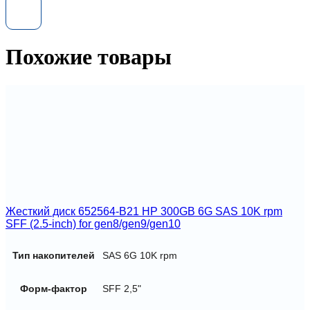
816568-
B21
960gb
12G
Похожие товары
sas
sc
SSD
Жесткий диск 652564-B21 HP 300GB 6G SAS 10K rpm
SFF (2.5-inch) for gen8/gen9/gen10
Тип накопителей
SAS 6G 10K rpm
Форм-фактор
SFF 2,5"